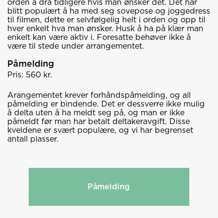
orden å dra tidligere hvis man ønsker det. Det har
blitt populært å ha med seg sovepose og joggedress
til filmen, dette er selvfølgelig helt i orden og opp til
hver enkelt hva man ønsker. Husk å ha på klær man
enkelt kan være aktiv i. Foresatte behøver ikke å
være til stede under arrangementet.
Påmelding
Pris: 560 kr.
Arangementet krever forhåndspåmelding, og all
påmelding er bindende. Det er dessverre ikke mulig
å delta uten å ha meldt seg på, og man er ikke
påmeldt før man har betalt deltakeravgift. Disse
kveldene er svært populære, og vi har begrenset
antall plasser.
Påmelding